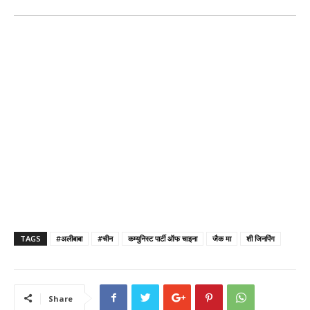
TAGS
#अलीबाबा
#चीन
कम्युनिस्ट पार्टी ऑफ चाइना
जैक मा
शी जिनपिंग
Share