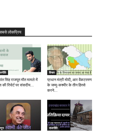
सबसे लोकप्रिय
ाजनीति
विचार
ांत सिंह राजपूत मौत मामले में
प्रधान मंत्री मोदी, आर वेंकटरमण
स की रिपोर्ट पर संसदीय...
के जम्मू-कश्मीर के तीन हिस्से
करने...
ानून
राजनीति