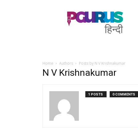
PGurus
Hindi
Home
Authors
Posts by N V Krishnakumar
N V Krishnakumar
1 POSTS
0 COMMENTS