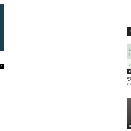
1
र
सुश
एम्
क