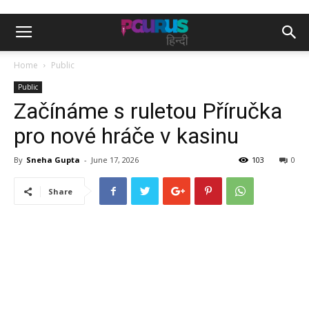
Home
Public
Public
Začínáme s ruletou Příručka
pro nové hráče v kasinu
By
Sneha Gupta
-
June 17, 2026
103
0
Share