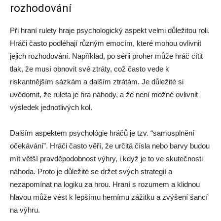
rozhodování
Při hraní rulety hraje psychologický aspekt velmi důležitou roli.
Hráči často podléhají různým emocím, které mohou ovlivnit
jejich rozhodování. Například, po sérii proher může hráč cítit
tlak, že musí obnovit své ztráty, což často vede k
riskantnějším sázkám a dalším ztrátám. Je důležité si
uvědomit, že ruleta je hra náhody, a že není možné ovlivnit
výsledek jednotlivých kol.
Dalším aspektem psychológie hráčů je tzv. “samosplnění
očekávání”. Hráči často věří, že určitá čísla nebo barvy budou
mít větší pravděpodobnost výhry, i když je to ve skutečnosti
náhoda. Proto je důležité se držet svých strategií a
nezapomínat na logiku za hrou. Hraní s rozumem a klidnou
hlavou může vést k lepšímu hernímu zážitku a zvýšení šancí
na výhru.