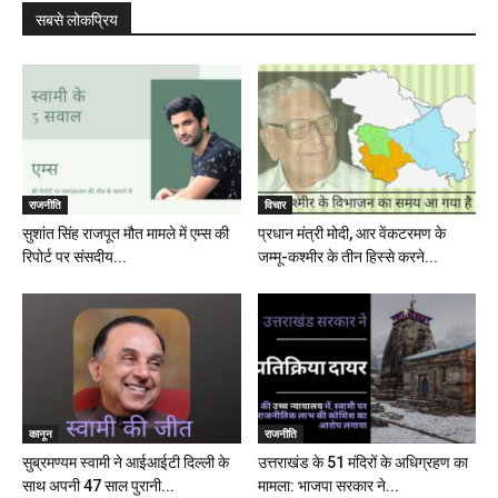
सबसे लोकप्रिय
राजनीति
विचार
सुशांत सिंह राजपूत मौत मामले में एम्स की
प्रधान मंत्री मोदी, आर वेंकटरमण के
रिपोर्ट पर संसदीय...
जम्मू-कश्मीर के तीन हिस्से करने...
कानून
राजनीति
सुब्रमण्यम स्वामी ने आईआईटी दिल्ली के
उत्तराखंड के 51 मंदिरों के अधिग्रहण का
साथ अपनी 47 साल पुरानी...
मामला: भाजपा सरकार ने...