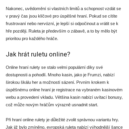
Nakonec, uvědomění si vlastních limitů a schopnost vzdát se
v pravý čas jsou klíčové pro úspěšné hraní. Pokud se cítíte
frustrovaní nebo nervózní, je lepší si odpočinout a vrátit se k
hře později. Ruleta je především o zábavě, a to by mělo být
prioritou pro každého hráče.
Jak hrát ruletu online?
Online hraní rulety se stalo velmi populární díky své
dostupnosti a pohodlí. Mnoho kasin, jako je Frumzi, nabízí
širokou škálu her a možností sázení. Prvním krokem k
úspěšnému online hraní je registrace na vybraném kasinovém
webu a provedení vkladu. Většina kasin nabízí uvítací bonusy,
což může novým hráčům výrazně usnadnit start.
Při hraní online rulety je důležité zvolit správnou variantu hry.
Jak již bylo zmíněno, evropská ruleta nabízí výhodnější šance