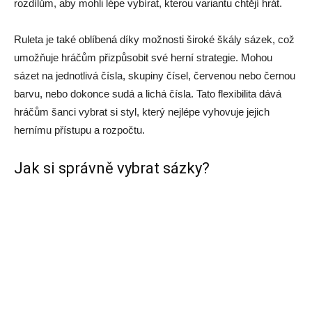
rozdílům, aby mohli lépe vybírat, kterou variantu chtějí hrát.
Ruleta je také oblíbená díky možnosti široké škály sázek, což
umožňuje hráčům přizpůsobit své herní strategie. Mohou
sázet na jednotlivá čísla, skupiny čísel, červenou nebo černou
barvu, nebo dokonce sudá a lichá čísla. Tato flexibilita dává
hráčům šanci vybrat si styl, který nejlépe vyhovuje jejich
hernímu přístupu a rozpočtu.
Jak si správně vybrat sázky?