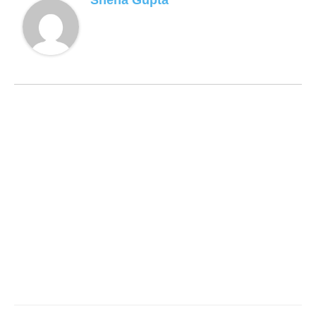
Sneha Gupta