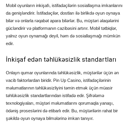
Mobil oyunların inkişafı, istifadəçilərin sosiallaşma imkanlarını
da genişləndirir. İstifadəçilər, dostları ilə birlikdə oyun oynaya
bilər və onlarla rəqabət apara bilərlər. Bu, müştəri əlaqələrini
gücləndirir və platformanın cazibəsini artırır. Mobil tətbiqlər,
yalnız oyun oynamağı deyil, həm də sosiallaşmağı mümkün
edir.
İnkişaf edən təhlükəsizlik standartları
Onlayn qumar oyunlarında təhlükəsizlik, müştərilər üçün ən
vacib faktorlardan biridir. Pin Up Casino, istifadəçilərinin
məlumatlarının təhlükəsizliyini təmin etmək üçün müasir
təhlükəsizlik standartlarından istifadə edir. Şifrələmə
texnologiyaları, müştəri məlumatlarını qorumaqla yanaşı,
ödəniş proseslərini də etibarlı edir. Bu, müştərilərin rahat bir
şəkildə oyun oynaya bilmələrinə imkan tanıyır.