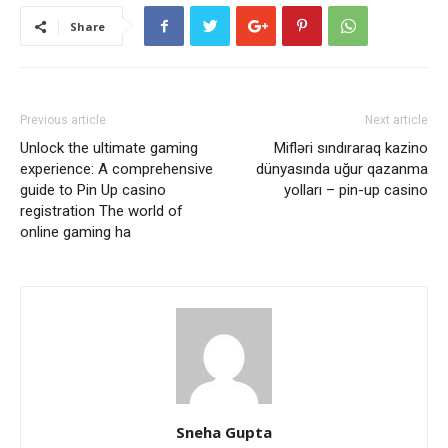
Share
Previous article
Next article
Unlock the ultimate gaming
Mifləri sındıraraq kazino
experience: A comprehensive
dünyasında uğur qazanma
guide to Pin Up casino
yolları – pin-up casino
registration The world of
online gaming ha
Sneha Gupta