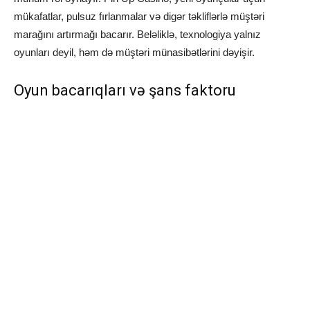
mükafatlar, pulsuz fırlanmalar və digər təkliflərlə müştəri
marağını artırmağı bacarır. Beləliklə, texnologiya yalnız
oyunları deyil, həm də müştəri münasibətlərini dəyişir.
Oyun bacarıqları və şans faktoru