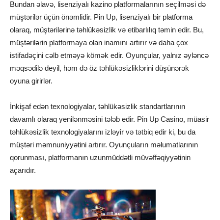
Bundan əlavə, lisenziyalı kazino platformalarının seçilməsi də
müştərilər üçün önəmlidir. Pin Up, lisenziyalı bir platforma
olaraq, müştərilərinə təhlükəsizlik və etibarlılıq təmin edir. Bu,
müştərilərin platformaya olan inamını artırır və daha çox
istifadəçini cəlb etməyə kömək edir. Oyunçular, yalnız əyləncə
məqsədilə deyil, həm də öz təhlükəsizliklərini düşünərək
oyuna girirlər.
İnkişaf edən texnologiyalar, təhlükəsizlik standartlarının
davamlı olaraq yenilənməsini tələb edir. Pin Up Casino, müasir
təhlükəsizlik texnologiyalarını izləyir və tətbiq edir ki, bu da
müştəri məmnuniyyətini artırır. Oyunçuların məlumatlarının
qorunması, platformanın uzunmüddətli müvəffəqiyyətinin
açarıdır.