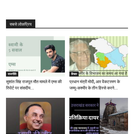
सबसे लोकप्रिय
राजनीति
विचार
सुशांत सिंह राजपूत मौत मामले में एम्स की
प्रधान मंत्री मोदी, आर वेंकटरमण के
रिपोर्ट पर संसदीय...
जम्मू-कश्मीर के तीन हिस्से करने...