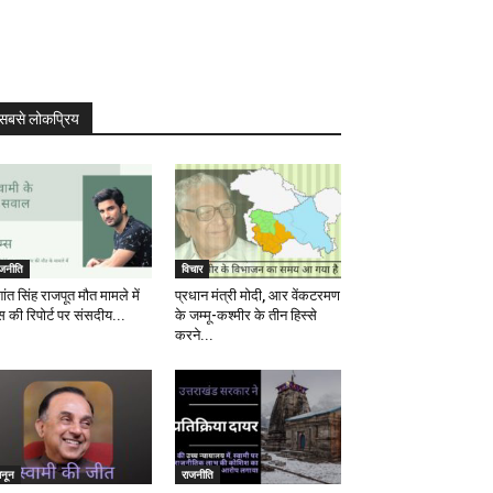
सबसे लोकप्रिय
ाजनीति
विचार
ांत सिंह राजपूत मौत मामले में
प्रधान मंत्री मोदी, आर वेंकटरमण
स की रिपोर्ट पर संसदीय...
के जम्मू-कश्मीर के तीन हिस्से
करने...
ानून
राजनीति