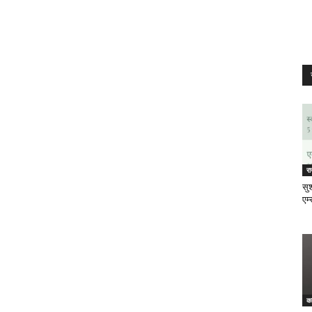
र
सुश
एम्
क