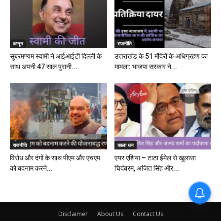
कानून
राजनीति
सुब्रमण्यम स्वामी ने आईआईटी दिल्ली के
उत्तराखंड के 51 मंदिरों के अधिग्रहण का
साथ अपनी 47 साल पुरानी...
मामला: भाजपा सरकार ने...
राजनीति
काला धन
विरोध और दंगों के साथ पीएम और एचएम
एयर एशिया – टाटा ईमेल से खुलासा
को बदनाम करने...
चिदंबरम, अजित सिंह और...
Disclaimer
About Us
Contact Us