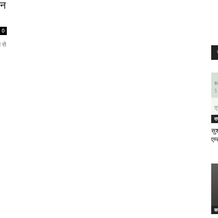
रन
0
 से
र
सुश
एम्
क