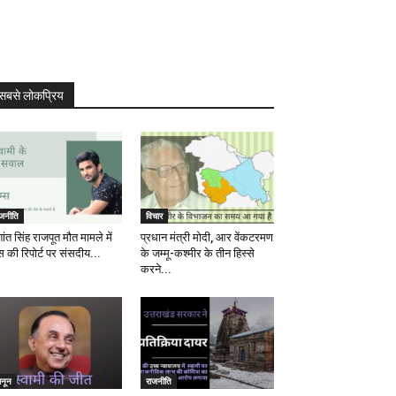
सबसे लोकप्रिय
ाजनीति
विचार
ांत सिंह राजपूत मौत मामले में
प्रधान मंत्री मोदी, आर वेंकटरमण
स की रिपोर्ट पर संसदीय...
के जम्मू-कश्मीर के तीन हिस्से
करने...
ानून
राजनीति