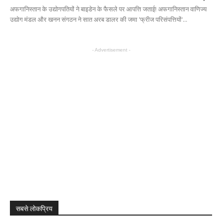
अफगानिस्तान के उद्योगपतियों ने बाइडेन के फैसले पर आपत्ति जताई! अफगानिस्तान वाणिज्य
उद्योग मंडल और खनन संगठन ने सात अरब डालर की जमा 'फ्रीज परिसंपत्तियों'...
- Advertisement -
सबसे लोकप्रिय