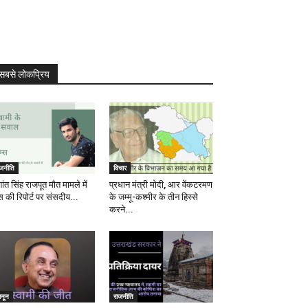
सबसे लोकप्रिय
ाजनीति
विचार
ांत सिंह राजपूत मौत मामले में
प्रधान मंत्री मोदी, आर वेंकटरमण
स की रिपोर्ट पर संसदीय...
के जम्मू-कश्मीर के तीन हिस्से
करने...
ानून
राजनीति