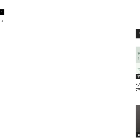
1
कुछ
र
सुश
एम्
क