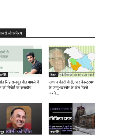
सबसे लोकप्रिय
ाजनीति
विचार
ांत सिंह राजपूत मौत मामले में
प्रधान मंत्री मोदी, आर वेंकटरमण
स की रिपोर्ट पर संसदीय...
के जम्मू-कश्मीर के तीन हिस्से
करने...
ानून
राजनीति