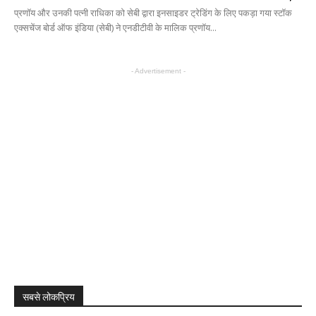
प्रणॉय और उनकी पत्नी राधिका को सेबी द्वारा इनसाइडर ट्रेडिंग के लिए पकड़ा गया स्टॉक
एक्सचेंज बोर्ड ऑफ इंडिया (सेबी) ने एनडीटीवी के मालिक प्रणॉय...
- Advertisement -
सबसे लोकप्रिय