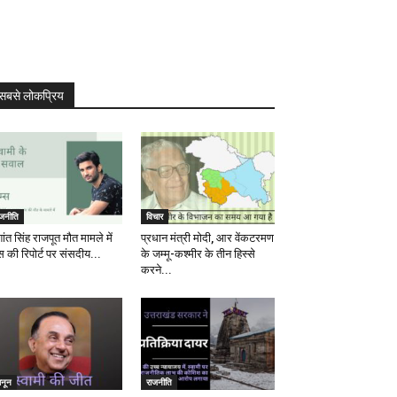
सबसे लोकप्रिय
ाजनीति
विचार
ांत सिंह राजपूत मौत मामले में
प्रधान मंत्री मोदी, आर वेंकटरमण
स की रिपोर्ट पर संसदीय...
के जम्मू-कश्मीर के तीन हिस्से
करने...
ानून
राजनीति