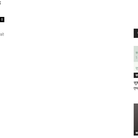
े
0
 को
र
सुश
एम्
क