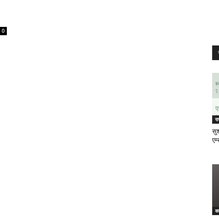
0
र
सुश
एम्
क