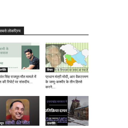
सबसे लोकप्रिय
ाजनीति
विचार
ांत सिंह राजपूत मौत मामले में
प्रधान मंत्री मोदी, आर वेंकटरमण
स की रिपोर्ट पर संसदीय...
के जम्मू-कश्मीर के तीन हिस्से
करने...
ानून
राजनीति