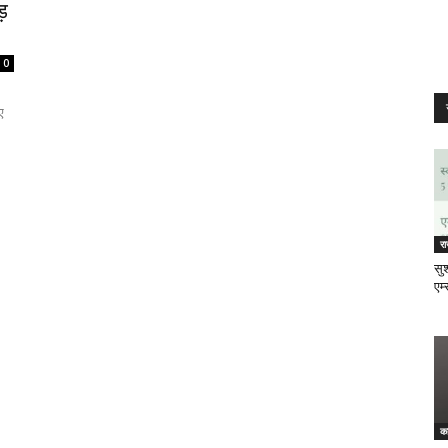
़
0
ए
र
सुश
एम्
क