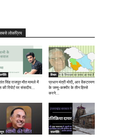
सबसे लोकप्रिय
ाजनीति
विचार
ांत सिंह राजपूत मौत मामले में
प्रधान मंत्री मोदी, आर वेंकटरमण
स की रिपोर्ट पर संसदीय...
के जम्मू-कश्मीर के तीन हिस्से
करने...
ानून
राजनीति