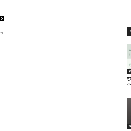
0
पस
र
सुश
एम्
क