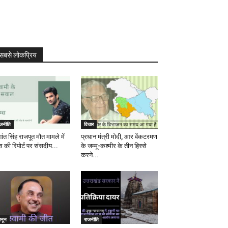
सबसे लोकप्रिय
ाजनीति
विचार
ांत सिंह राजपूत मौत मामले में
प्रधान मंत्री मोदी, आर वेंकटरमण
स की रिपोर्ट पर संसदीय...
के जम्मू-कश्मीर के तीन हिस्से
करने...
ानून
राजनीति