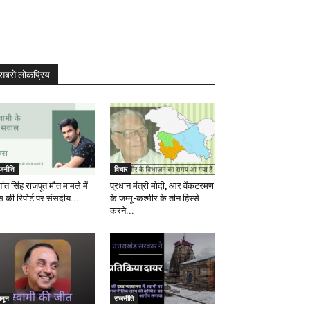
सबसे लोकप्रिय
ाजनीति
विचार
ांत सिंह राजपूत मौत मामले में
प्रधान मंत्री मोदी, आर वेंकटरमण
स की रिपोर्ट पर संसदीय...
के जम्मू-कश्मीर के तीन हिस्से
करने...
ानून
राजनीति