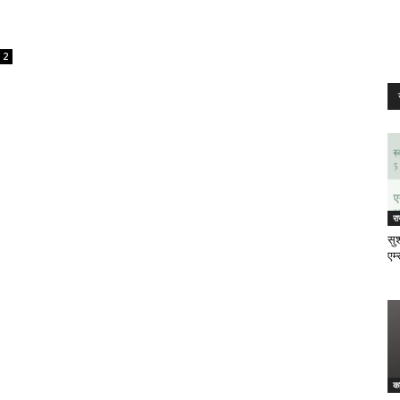
2
र
सुश
एम्
क