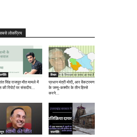
सबसे लोकप्रिय
ाजनीति
विचार
ांत सिंह राजपूत मौत मामले में
प्रधान मंत्री मोदी, आर वेंकटरमण
स की रिपोर्ट पर संसदीय...
के जम्मू-कश्मीर के तीन हिस्से
करने...
ानून
राजनीति