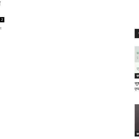
े
2
न
र
सुश
एम्
क