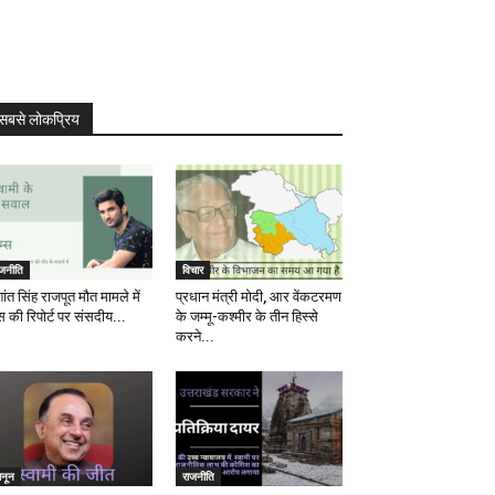
सबसे लोकप्रिय
ाजनीति
विचार
ांत सिंह राजपूत मौत मामले में
प्रधान मंत्री मोदी, आर वेंकटरमण
स की रिपोर्ट पर संसदीय...
के जम्मू-कश्मीर के तीन हिस्से
करने...
ानून
राजनीति