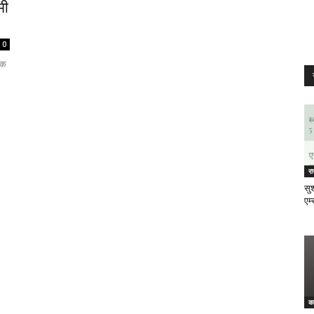
मी
0
िक
र
सुश
एम्
क