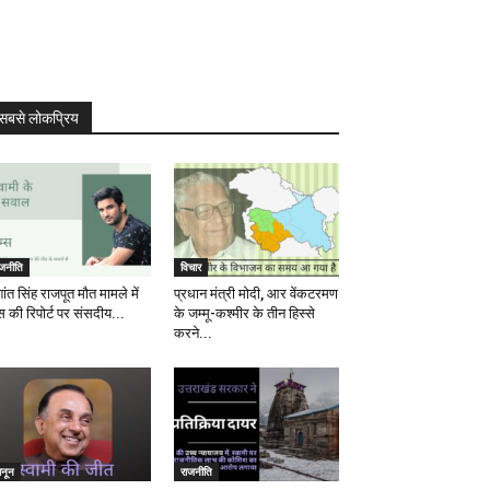
सबसे लोकप्रिय
ाजनीति
विचार
ांत सिंह राजपूत मौत मामले में
प्रधान मंत्री मोदी, आर वेंकटरमण
स की रिपोर्ट पर संसदीय...
के जम्मू-कश्मीर के तीन हिस्से
करने...
ानून
राजनीति