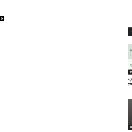
0
1
..
र
सुश
एम्
क