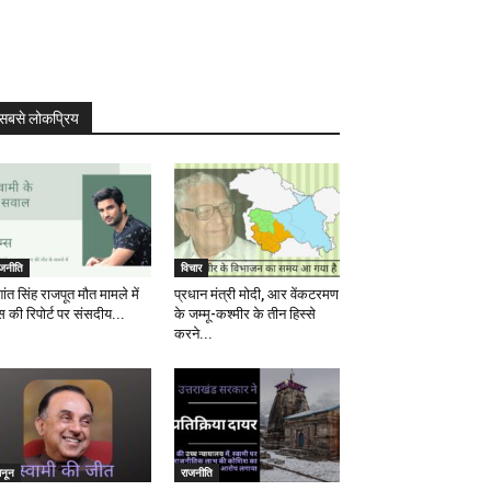
सबसे लोकप्रिय
ाजनीति
विचार
ांत सिंह राजपूत मौत मामले में
प्रधान मंत्री मोदी, आर वेंकटरमण
स की रिपोर्ट पर संसदीय...
के जम्मू-कश्मीर के तीन हिस्से
करने...
ानून
राजनीति