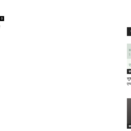
0
र
र
सुश
एम्
क