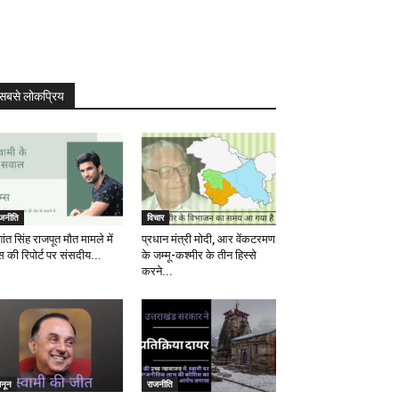
सबसे लोकप्रिय
ाजनीति
विचार
ांत सिंह राजपूत मौत मामले में
प्रधान मंत्री मोदी, आर वेंकटरमण
स की रिपोर्ट पर संसदीय...
के जम्मू-कश्मीर के तीन हिस्से
करने...
ानून
राजनीति