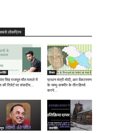
सबसे लोकप्रिय
ाजनीति
विचार
ांत सिंह राजपूत मौत मामले में
प्रधान मंत्री मोदी, आर वेंकटरमण
स की रिपोर्ट पर संसदीय...
के जम्मू-कश्मीर के तीन हिस्से
करने...
ानून
राजनीति