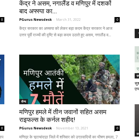
केंद्र ने असम, नगालैंड व मणिपुर में दशकों
बाद अफ्स्पा का...
PGurus Newsdesk
-
March 31, 2022
0
0
केंद्र सरकार का अफ्सपा को लेकर बड़ा कदम केंद्र सरकार ने आज
उत्तर पूर्वी राज्यों की दृष्टि से बड़ा कदम उठाते हुए असम, नगालैंड व...
र
सुश
एम्
सैन्य
मणिपुर हमले में तीन जवानों सहित असम
राइफल्स के कर्नल शहीद!
PGurus Newsdesk
-
November 13, 2021
0
0
क
 आप
मणिपुर के चुराचांदपुर जिले में शनिवार को उग्रवादियों का भीषण हमला, 7