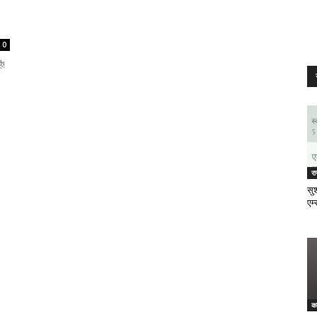
0
ै!
र
सुश
एम्
क