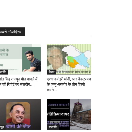
सबसे लोकप्रिय
ाजनीति
विचार
ांत सिंह राजपूत मौत मामले में
प्रधान मंत्री मोदी, आर वेंकटरमण
स की रिपोर्ट पर संसदीय...
के जम्मू-कश्मीर के तीन हिस्से
करने...
ानून
राजनीति