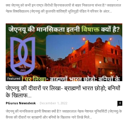
क्या जेएनयू को कभी इन राष्ट्र-विरोधी क्रियाकलापों से बाहर निकालना संभव है? जवाहरलाल
नेहरू विश्वविद्यालय (जेएनयू) की कुलपति शांतिश्री धूलिपुड़ी पंडित ने परिसर के अंदर...
Featured
जेएनयू की दीवारों पर लिखा- ब्राह्मणों भारत छोड़ो; बनियों
के खिलाफ...
PGurus Newsdesk
-
December 1, 2022
0
जेएनयू की मानसिकता इतनी विषाक्त क्यों है?! जवाहरलाल नेहरू नेशनल यूनिवर्सिटी (जेएनयू) के
कैंपस की दीवारों पर ब्राह्मणों और बनियों के खिलाफ नारे लिखे मिले...