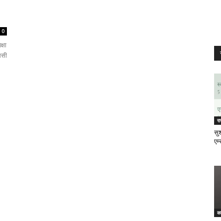
0
्षा
ससी
र
सुश
एम्
क