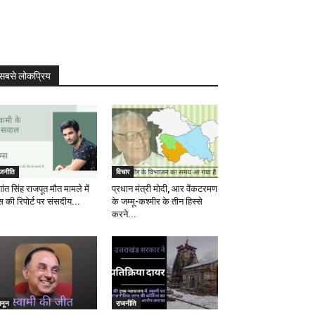
सबसे लोकप्रिय
ाजनीति
विचार
ांत सिंह राजपूत मौत मामले में
प्रधान मंत्री मोदी, आर वेंकटरमण
स की रिपोर्ट पर संसदीय...
के जम्मू-कश्मीर के तीन हिस्से
करने...
ानून
राजनीति