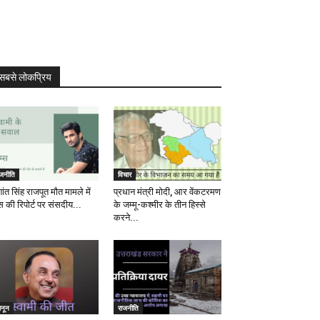
सबसे लोकप्रिय
ाजनीति
विचार
ांत सिंह राजपूत मौत मामले में
प्रधान मंत्री मोदी, आर वेंकटरमण
स की रिपोर्ट पर संसदीय...
के जम्मू-कश्मीर के तीन हिस्से
करने...
ानून
राजनीति