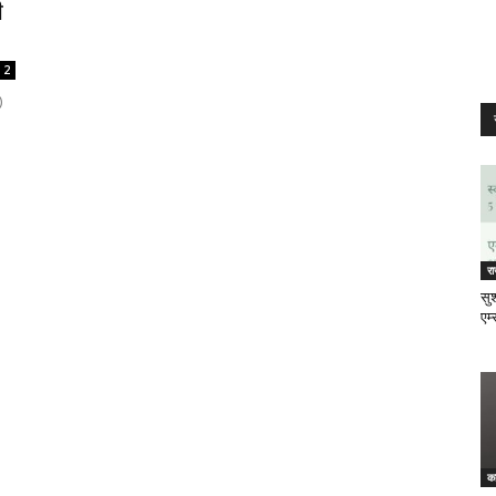
ी
2
)
र
सुश
एम्
क