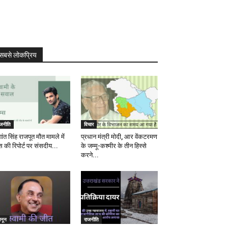
सबसे लोकप्रिय
ाजनीति
विचार
ांत सिंह राजपूत मौत मामले में
प्रधान मंत्री मोदी, आर वेंकटरमण
स की रिपोर्ट पर संसदीय...
के जम्मू-कश्मीर के तीन हिस्से
करने...
ानून
राजनीति