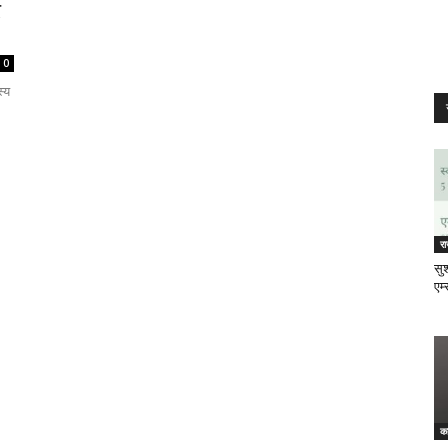
र
0
्य
र
सुश
एम्
क