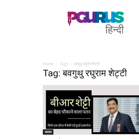
PGurus
Hindi
Home
Tags
बवगुथु रघुराम शेट्टी
Tag: बवगुथु रघुराम शेट्टी
व्यापार