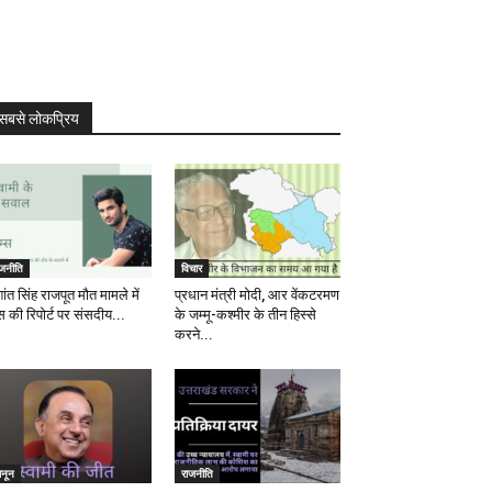
सबसे लोकप्रिय
ाजनीति
विचार
ांत सिंह राजपूत मौत मामले में
प्रधान मंत्री मोदी, आर वेंकटरमण
स की रिपोर्ट पर संसदीय...
के जम्मू-कश्मीर के तीन हिस्से
करने...
ानून
राजनीति