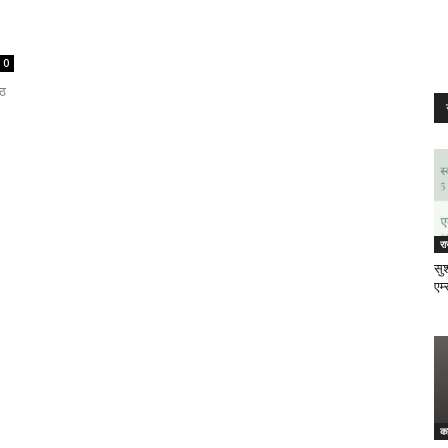
0
आठ
र
सुश
एम्
क