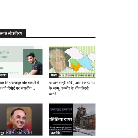
सबसे लोकप्रिय
ाजनीति
विचार
ांत सिंह राजपूत मौत मामले में
प्रधान मंत्री मोदी, आर वेंकटरमण
स की रिपोर्ट पर संसदीय...
के जम्मू-कश्मीर के तीन हिस्से
करने...
ानून
राजनीति