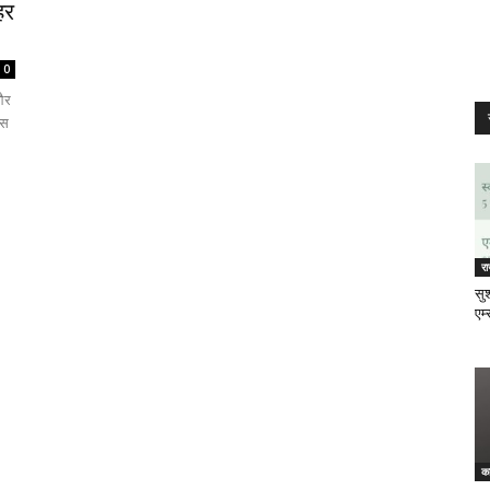
हर
0
 और
ेस
र
सुश
एम्
क