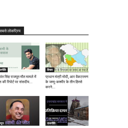
सबसे लोकप्रिय
ाजनीति
विचार
ांत सिंह राजपूत मौत मामले में
प्रधान मंत्री मोदी, आर वेंकटरमण
स की रिपोर्ट पर संसदीय...
के जम्मू-कश्मीर के तीन हिस्से
करने...
ानून
राजनीति