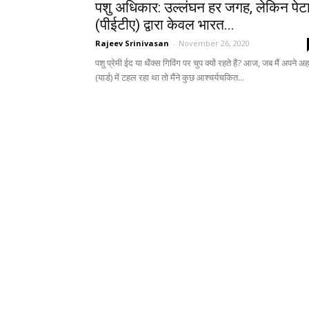
पशु अधिकार: उल्लंघन हर जगह, लेकिन पेट
(पीईटीए) द्वारा केवल भारत...
Rajeev Srinivasan
-
November 26, 2020
पशु प्रेमी ईद या थैंक्स गिविंग पर चुप क्यों रहते हैं? आज, जब मैं अपने अह
(यार्ड) में टहल रहा था तो मैंने कुछ आश्चर्यचकित...