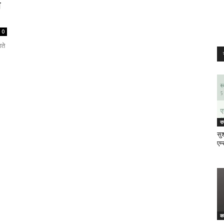
ा
0
ाते
र
सुश
एम्
क