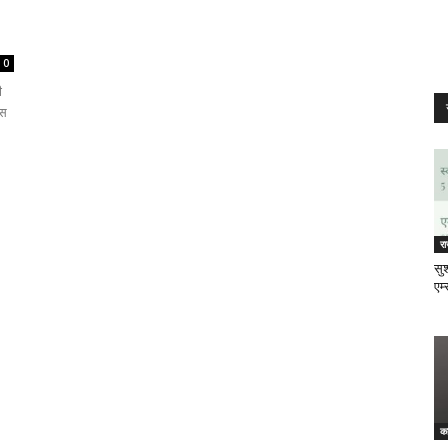
0
ी
ीस
र
सुश
एम्
क