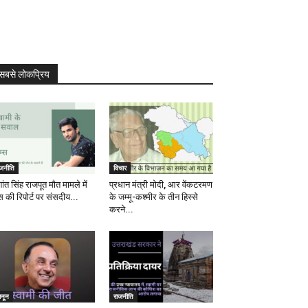
सबसे लोकप्रिय
ाजनीति
विचार
ांत सिंह राजपूत मौत मामले में
प्रधान मंत्री मोदी, आर वेंकटरमण
स की रिपोर्ट पर संसदीय...
के जम्मू-कश्मीर के तीन हिस्से
करने...
ानून
राजनीति