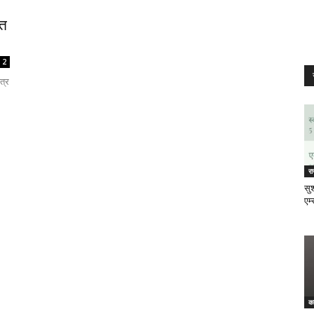
ंत
2
त्र
र
सुश
एम्
क