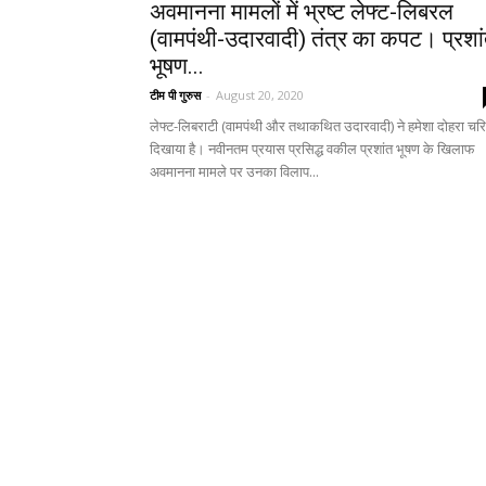
अवमानना मामलों में भ्रष्ट लेफ्ट-लिबरल
(वामपंथी-उदारवादी) तंत्र का कपट। प्रशा
भूषण...
टीम पी गुरुस
-
August 20, 2020
लेफ्ट-लिबराटी (वामपंथी और तथाकथित उदारवादी) ने हमेशा दोहरा चरि
दिखाया है। नवीनतम प्रयास प्रसिद्ध वकील प्रशांत भूषण के खिलाफ
अवमानना मामले पर उनका विलाप...