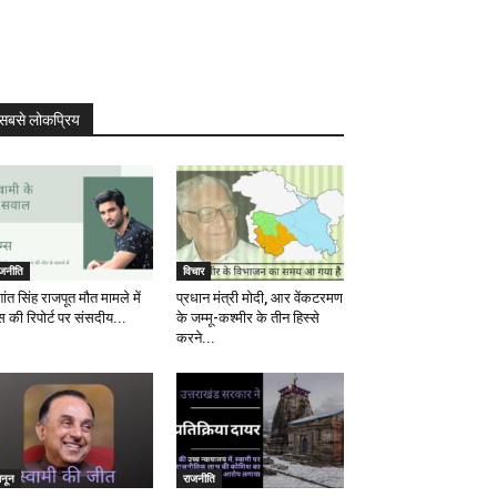
सबसे लोकप्रिय
ाजनीति
विचार
ांत सिंह राजपूत मौत मामले में
प्रधान मंत्री मोदी, आर वेंकटरमण
स की रिपोर्ट पर संसदीय...
के जम्मू-कश्मीर के तीन हिस्से
करने...
ानून
राजनीति