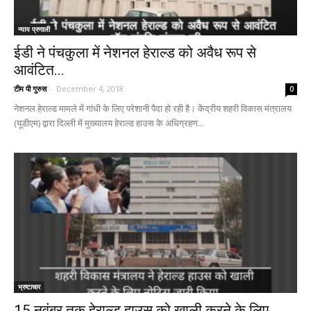
न्याय प्रणाली
ईडी ने पंचकुला में नेशनल हेराल्ड को अवैध रूप से
आवंटित...
टीम पी गुरुस
-
December 4, 2018
0
नेशनल हेराल्ड मामले में गांधी के लिए परेशानी पैदा हो रही है। केंद्रीय शहरी विकास मंत्रालय
(यूडीएम) द्वारा दिल्ली में मुख्यालय हेराल्ड हाउस के अधिग्रहण...
भ्रष्टाचार
15 नवंबर तक हेराल्ड हाउस को खाली करने के लिए