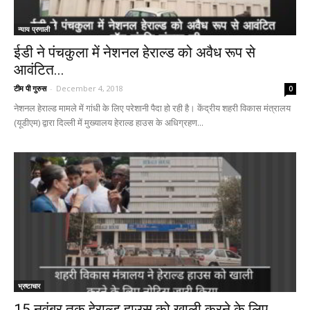
न्याय प्रणाली
ईडी ने पंचकुला में नेशनल हेराल्ड को अवैध रूप से
आवंटित...
टीम पी गुरुस
-
December 4, 2018
0
नेशनल हेराल्ड मामले में गांधी के लिए परेशानी पैदा हो रही है। केंद्रीय शहरी विकास मंत्रालय
(यूडीएम) द्वारा दिल्ली में मुख्यालय हेराल्ड हाउस के अधिग्रहण...
भ्रष्टाचार
15 नवंबर तक हेराल्ड हाउस को खाली करने के लिए