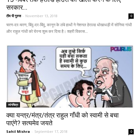
सरकार...
टीम पी गुरुस
-
November 13, 2018
0
चरण-दर-चरण, बिंदु-दर-बिंदु, कानून के लंबे हाथों ने नेशनल हेराल्ड धोखाधड़ी में सोनिया गांधी
और राहुल गांधी को घेरना शुरू कर दिया है। शहरी विकास...
व्यंगचित्र
क्या यन्त्र/मंत्र/तंत्र राहुल गाँधी को स्वामी से बचा
पाएंगे? सत्यमेव जयते
Sahil Mishra
-
September 17, 2018
0