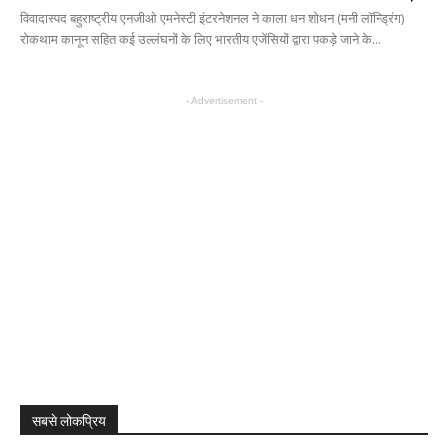
विवादास्पद बहुराष्ट्रीय एनजीओ एमनेस्टी इंटरनेशनल ने काला धन शोधन (मनी लॉन्ड्रिंग)
रोकथाम कानून सहित कई उल्लंघनों के लिए भारतीय एजेंसियों द्वारा पकड़े जाने के...
- Advertisement -
सबसे लोकप्रिय