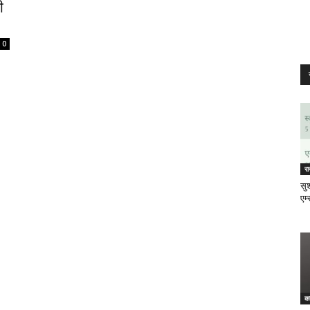
ी
0
र
सुश
एम्
क