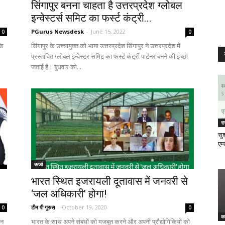
सिंगापुर बनना चाहता है उत्तरप्रदेश ग्लोबल
इन्वेस्टर्स समिट का फर्स्ट कंट्री...
PGurus Newsdesk
-
June 15, 2022
0
0
के
सिंगापुर के उच्चायुक्त को भाया उत्तरप्रदेश सिंगापुर ने उत्तरप्रदेश में
.
प्रस्तावित ग्लोबल इन्वेस्टर समिट का फर्स्ट कंट्री पार्टनर बनने की इच्छा
जताई है। बुधवार को...
र
सुश
एम्
ऊर्जा
भारत स्थित इजरायली दूतावास में जनवरी से
‘जल अधिकारी’ होगा!
टीम पी गुरुस
-
October 19, 2020
0
0
क
िन
भारत के साथ अपने संबंधों को मजबूत करने और अपनी प्रौद्योगिकियों को