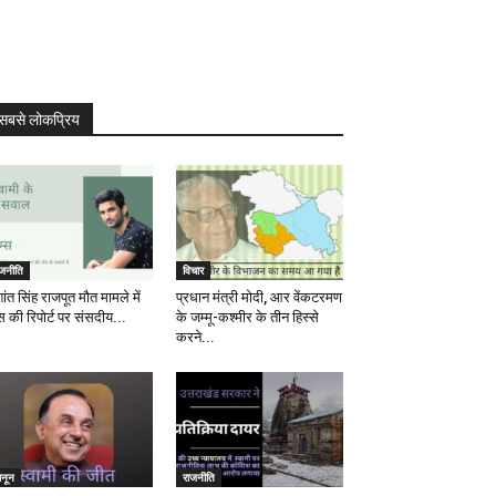
सबसे लोकप्रिय
ाजनीति
विचार
ांत सिंह राजपूत मौत मामले में
प्रधान मंत्री मोदी, आर वेंकटरमण
स की रिपोर्ट पर संसदीय...
के जम्मू-कश्मीर के तीन हिस्से
करने...
ानून
राजनीति