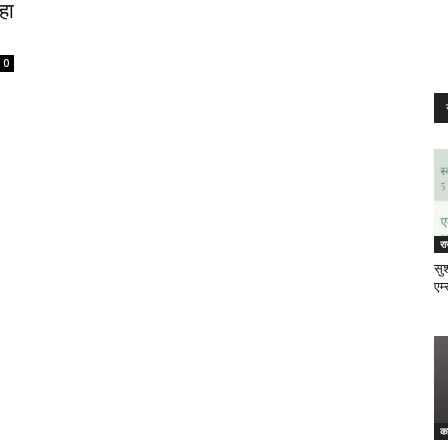
रहा
0
र
सुश
एम्
क