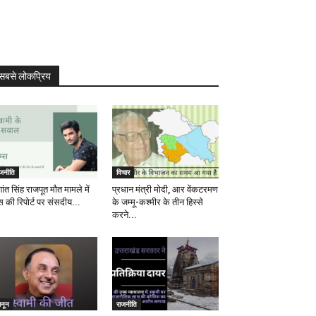
सबसे लोकप्रिय
ाजनीति
विचार
ांत सिंह राजपूत मौत मामले में
प्रधान मंत्री मोदी, आर वेंकटरमण
स की रिपोर्ट पर संसदीय...
के जम्मू-कश्मीर के तीन हिस्से
करने...
ानून
राजनीति