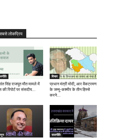
सबसे लोकप्रिय
ाजनीति
विचार
ांत सिंह राजपूत मौत मामले में
प्रधान मंत्री मोदी, आर वेंकटरमण
स की रिपोर्ट पर संसदीय...
के जम्मू-कश्मीर के तीन हिस्से
करने...
ानून
राजनीति