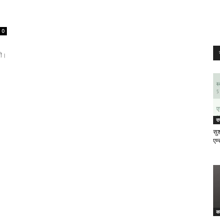
0
दी।
र
सुश
एम्
क