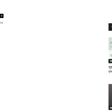
0
लता
र
सुश
एम्
क