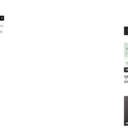
0
ोगा
ों
र
सुश
एम्
क