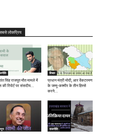
सबसे लोकप्रिय
ाजनीति
विचार
ांत सिंह राजपूत मौत मामले में
प्रधान मंत्री मोदी, आर वेंकटरमण
स की रिपोर्ट पर संसदीय...
के जम्मू-कश्मीर के तीन हिस्से
करने...
ानून
राजनीति