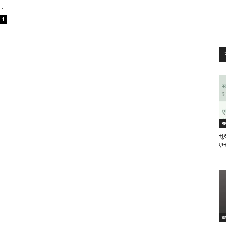
.
1
र
सुश
एम्
क