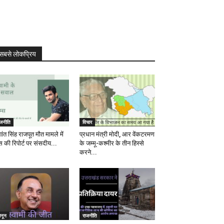
सबसे लोकप्रिय
ाजनीति
विचार
ांत सिंह राजपूत मौत मामले में
प्रधान मंत्री मोदी, आर वेंकटरमण
स की रिपोर्ट पर संसदीय...
के जम्मू-कश्मीर के तीन हिस्से
करने...
ानून
राजनीति