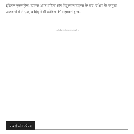
इंडियन एक्सप्रेस, टाइम्स ऑफ इंडिया और हिंदुस्तान टाइम्स के बाद, दक्षिण के प्रमुख
अखबारों में से एक, द हिंदू ने भी कोविड-19 महामारी द्वारा...
- Advertisement -
सबसे लोकप्रिय