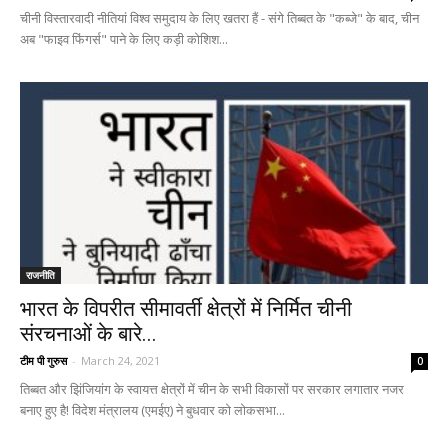
चीनी विस्तारवादी नीतियां विश्व समुदाय के लिए खतरा हैं - संगे तिब्बत के "कब्जे" के बाद, चीन
अब "फाइव फिंगर्स" पाने के लिए कड़ी कोशिश...
राजनीति
भारत के विपरीत सीमावर्ती क्षेत्रों में निर्मित चीनी
संरचनाओं के बारे...
टीम पी गुरुस
-
March 24, 2021
0
तिब्बत और झिंजियांग के स्वायत्त क्षेत्रों में चीन के सभी विकासों पर सरकार लगातार नजर
बनाए हुए है! विदेश मंत्रालय (एमईए) ने बुधवार को लोकसभा...