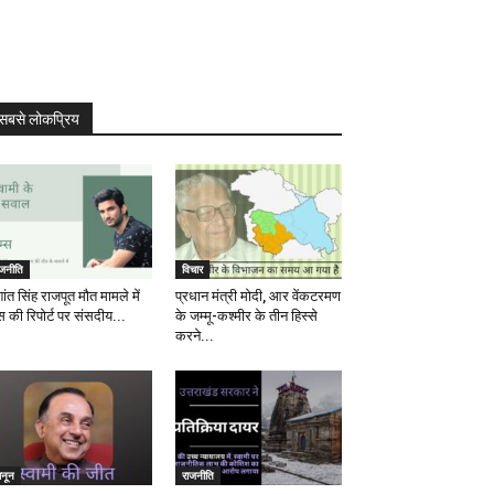
सबसे लोकप्रिय
ाजनीति
विचार
ांत सिंह राजपूत मौत मामले में
प्रधान मंत्री मोदी, आर वेंकटरमण
स की रिपोर्ट पर संसदीय...
के जम्मू-कश्मीर के तीन हिस्से
करने...
ानून
राजनीति