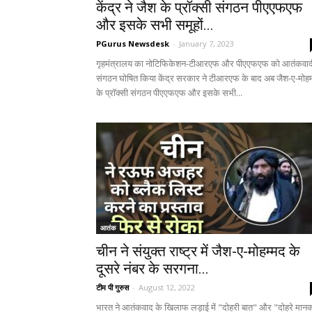
केंद्र ने जैश के प्रॉक्सी संगठन पीएएफएफ
और इसके सभी समूहों...
PGurus Newsdesk
-
January 7, 2023
गृहमंत्रालय का नोटिफिकेशन-टीआरएफ और पीएएफएफ को आतंकवाद
संगठन घोषित किया केंद्र सरकार ने टीआरएफ के बाद अब जैश-ए-मोहम
के प्रॉक्सी संगठन पीएएफएफ और इसके सभी...
आतंक
चीन ने संयुक्त राष्ट्र में जैश-ए-मोहम्मद के
दूसरे नंबर के सरगना...
टीम पी गुरुस
-
August 12, 2022
भारत ने आतंकवाद के खिलाफ लड़ाई में "दोहरी बात" और "दोहरे मानक