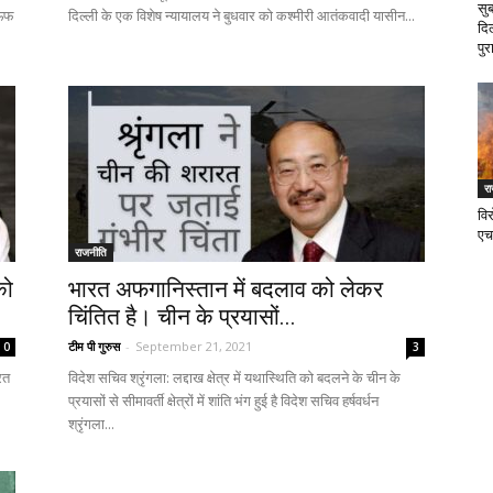
सु
रऊफ
दिल्ली के एक विशेष न्यायालय ने बुधवार को कश्मीरी आतंकवादी यासीन...
दि
पुर
र
वि
एच
राजनीति
को
भारत अफगानिस्तान में बदलाव को लेकर
चिंतित है। चीन के प्रयासों...
टीम पी गुरुस
-
September 21, 2021
0
3
रत
विदेश सचिव श्रृंगला: लद्दाख क्षेत्र में यथास्थिति को बदलने के चीन के
प्रयासों से सीमावर्ती क्षेत्रों में शांति भंग हुई है विदेश सचिव हर्षवर्धन
श्रृंगला...