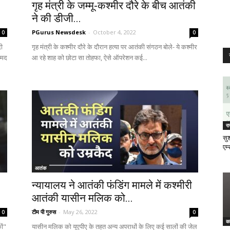
गृह मंत्री के जम्मू-कश्मीर दौरे के बीच आतंकी
ने की डीजी...
PGurus Newsdesk
-
October 4, 2022
0
0
ी
गृह मंत्री के कश्मीर दौरे के दौरान हत्या पर आतंकी संगठन बोले- ये कश्मीर
्मद
आ रहे शाह को छोटा सा तोहफा, ऐसे ऑपरेशन कई...
र
सुश
एम्
आतंक
न्यायालय ने आतंकी फंडिंग मामले में कश्मीरी
आतंकी यासीन मलिक को...
टीम पी गुरुस
-
May 26, 2022
0
0
क
ों"
यासीन मलिक को यूएपीए के तहत अन्य अपराधों के लिए कई सालों की जेल