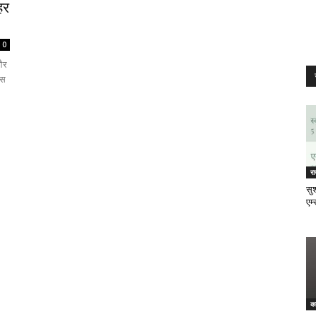
हर
0
 और
ेस
र
सुश
एम्
क