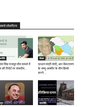
सबसे लोकप्रिय
ाजनीति
विचार
ांत सिंह राजपूत मौत मामले में
प्रधान मंत्री मोदी, आर वेंकटरमण
स की रिपोर्ट पर संसदीय...
के जम्मू-कश्मीर के तीन हिस्से
करने...
ानून
राजनीति