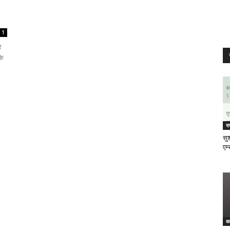
1
र
के
र
सुश
एम्
क