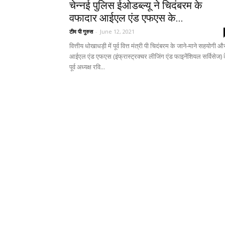
चेन्नई पुलिस ईओडब्ल्यू ने चिदंबरम के
वफादार आईएल एंड एफएस के...
टीम पी गुरुस
-
June 12, 2021
वित्तीय धोखाधड़ी में पूर्व वित्त मंत्री पी चिदंबरम के जाने-माने सहयोगी औ
आईएल एंड एफएस (इंफ्रास्ट्रक्चर लीजिंग एंड फाइनेंशियल सर्विसेज) 
पूर्व अध्यक्ष रवि...