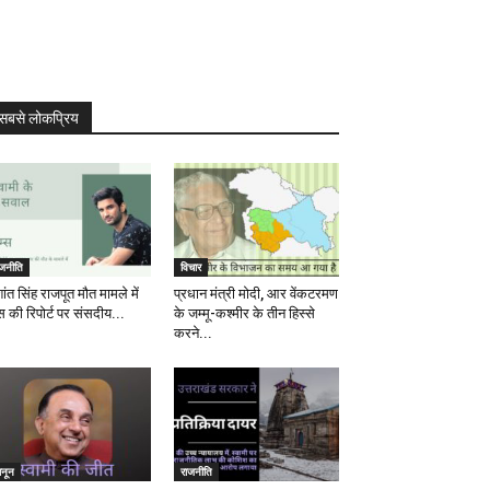
सबसे लोकप्रिय
ाजनीति
विचार
ांत सिंह राजपूत मौत मामले में
प्रधान मंत्री मोदी, आर वेंकटरमण
स की रिपोर्ट पर संसदीय...
के जम्मू-कश्मीर के तीन हिस्से
करने...
ानून
राजनीति