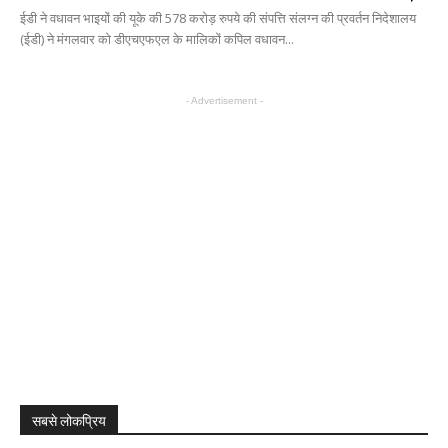
ईडी ने वधावन भाइयों की यूके की 578 करोड़ रुपये की संपत्ति संलग्न की प्रवर्तन निदेशालय
(ईडी) ने मंगलवार को डीएचएफएल के मालिकों कपिल वधावन...
- Advertisement -
सबसे लोकप्रिय