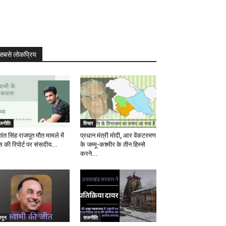
सबसे लोकप्रिय
ाजनीति
विचार
ांत सिंह राजपूत मौत मामले में
प्रधान मंत्री मोदी, आर वेंकटरमण
स की रिपोर्ट पर संसदीय...
के जम्मू-कश्मीर के तीन हिस्से
करने...
ानून
राजनीति