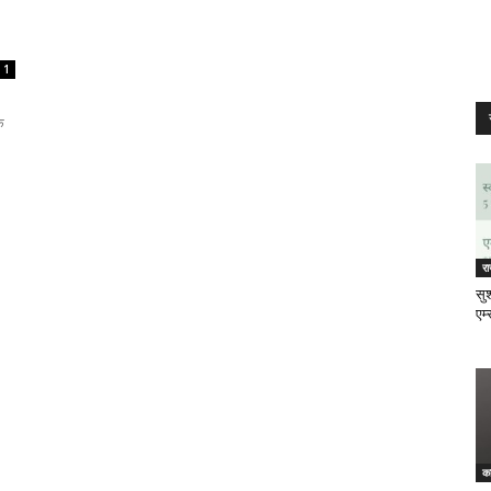
1
े
र
सुश
एम्
क