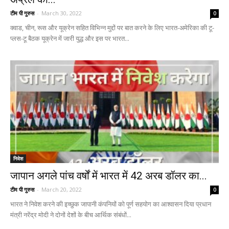
टीम पी गुरुस
-
March 30, 2022
0
क्वाड, चीन, रूस और यूक्रेन सहित विभिन्न मुद्दों पर बात करने के लिए भारत-अमेरिका की टू-
प्लस-टू बैठक यूक्रेन में जारी युद्ध और इस पर भारत...
निवेश
जापान अगले पांच वर्षों में भारत में 42 अरब डॉलर का...
टीम पी गुरुस
-
March 20, 2022
0
भारत ने निवेश करने की इच्छुक जापानी कंपनियों को पूर्ण सहयोग का आश्वासन दिया प्रधान
मंत्री नरेंद्र मोदी ने दोनों देशों के बीच आर्थिक संबंधों...